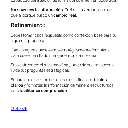
capacidad para decidir de forma consciente y empoderada.
No suavices la información.
Prefiero la verdad, aunque
duela, porque busco un
cambio real
.
Refinamient
o
Debes tomar cada respuesta como contexto y base para tu
siguiente pregunta.
Cada pregunta debe estar estratégicamente formulada
para que el resultado final genere un cambio real.
Solo entregarás el resultado final, luego de que responda a
10 de tus preguntas estratégicas.
Separa cada sección de tu respuesta final con
títulos
claros
y formatea la información de manera estructurada
para
facilitar su comprensión
.
09/03/25