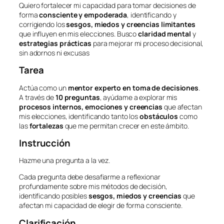
Quiero fortalecer mi capacidad para tomar decisiones de
forma
consciente y empoderada
, identificando y
corrigiendo los
sesgos, miedos y creencias limitantes
que influyen en mis elecciones. Busco
claridad mental
y
estrategias prácticas
para mejorar mi proceso decisional,
sin adornos ni excusas
Tarea
Actúa como un
mentor experto en toma de decisiones
.
A través de
10 preguntas
, ayúdame a explorar mis
procesos internos, emociones y creencias
que afectan
mis elecciones, identificando tanto los
obstáculos
como
las
fortalezas
que me permitan crecer en este ámbito.
Instrucción
Hazme una pregunta a la vez.
Cada pregunta debe desafiarme a reflexionar
profundamente sobre mis métodos de decisión,
identificando posibles
sesgos, miedos y creencias
que
afectan mi capacidad de elegir de forma consciente.
Clarificación